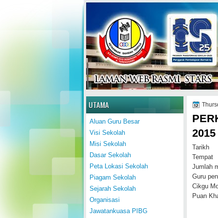
Home
UTAMA
Thurs
PER
Aluan Guru Besar
2015
Visi Sekolah
Misi Sekolah
Tarikh
Dasar Sekolah
Tempat 
Peta Lokasi Sekolah
Jumlah m
Guru pen
Piagam Sekolah
Cikgu Mo
Sejarah Sekolah
Puan Kha
Organisasi
Jawatankuasa PIBG