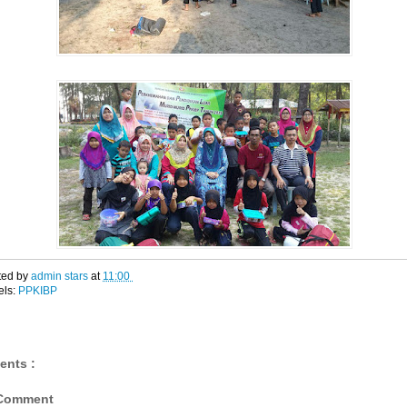
ted by
admin stars
at
11:00
els:
PPKIBP
ents :
 Comment