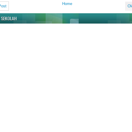
Home
Post
Ol
 SEKOLAH