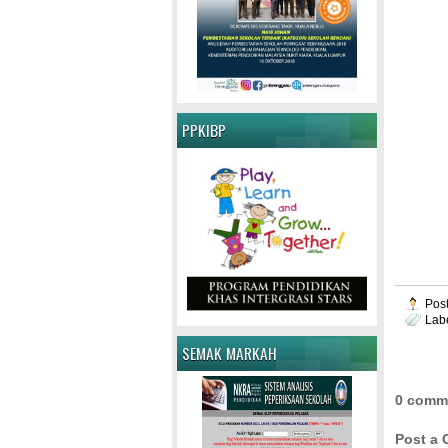
PPKIBP
Pos
Lab
SEMAK MARKAH
0 comm
Post a