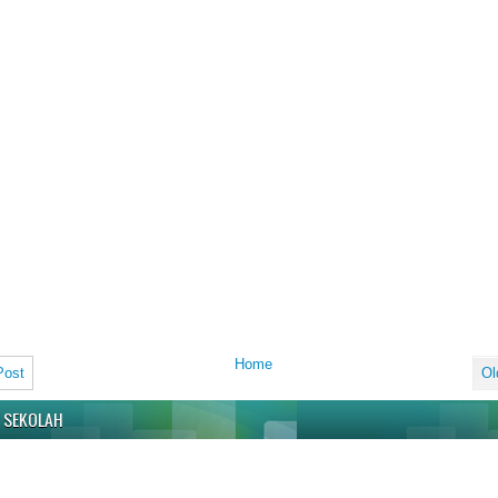
Home
Post
Ol
 SEKOLAH