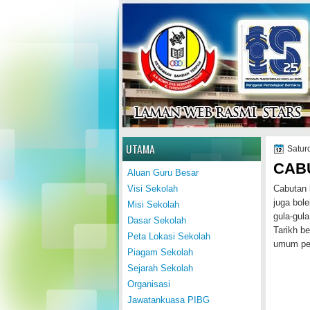
Home
UTAMA
Satur
CAB
Aluan Guru Besar
Cabutan 
Visi Sekolah
juga bol
Misi Sekolah
gula-gul
Dasar Sekolah
Tarikh b
Peta Lokasi Sekolah
umum pe
Piagam Sekolah
Sejarah Sekolah
Organisasi
Jawatankuasa PIBG