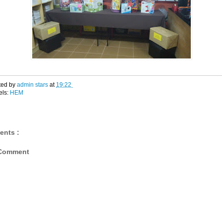
ted by
admin stars
at
19:22
els:
HEM
ents :
 Comment