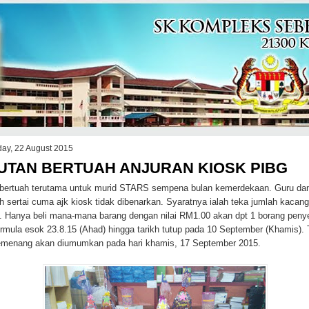
day, 22 August 2015
UTAN BERTUAH ANJURAN KIOSK PIBG
bertuah terutama untuk murid STARS sempena bulan kemerdekaan. Guru dan
eh sertai cuma ajk kiosk tidak dibenarkan. Syaratnya ialah teka jumlah kacan
a. Hanya beli mana-mana barang dengan nilai RM1.00 akan dpt 1 borang peny
ermula esok 23.8.15 (Ahad) hingga tarikh tutup pada 10 September (Khamis). 
menang akan diumumkan pada hari khamis, 17 September 2015.